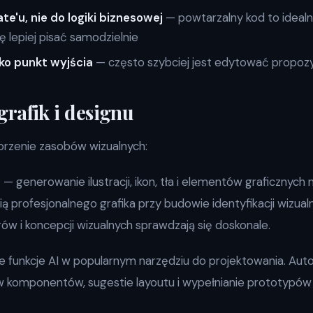
te'u, nie do logiki biznesowej
— powtarzalny kod to ideal
ę lepiej pisać samodzielnie
ako punkt wyjścia
— często szybciej jest edytować propozyc
rafik i designu
orzenie zasobów wizualnych:
3
— generowanie ilustracji, ikon, tła i elementów graficznyc
ą profesjonalnego grafika przy budowie identyfikacji wizualne
ów i koncepcji wizualnych sprawdzają się doskonale.
funkcje AI w popularnym narzędziu do projektowania. Au
komponentów, sugestie layoutu i wypełnianie prototypów re