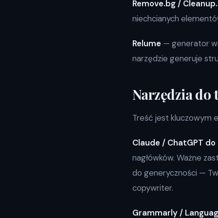
Remove.bg / Cleanup.
niechcianych elementó
Relume
— generator wir
narzędzie generuje str
Narzędzia do t
Treść jest kluczowym e
Claude / ChatGPT do
nagłówków. Ważne zast
do generyczności — Two
copywriter.
Grammarly / Languag