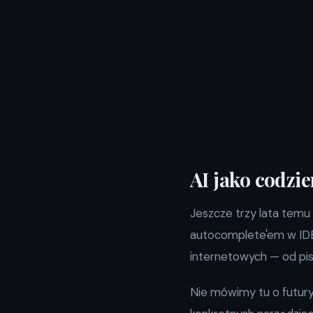
AI jako codzi
Jeszcze trzy lata temu 
autocomplete'em w IDE. 
internetowych — od pisa
Nie mówimy tu o futur