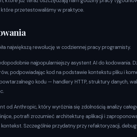
h, które już teraz oszczędzają nam godziny pracy tygodniow
 które przetestowaliśmy w praktyce.
dowania
biła największą rewolucję w codziennej pracy programisty.
opodobnie najpopularniejszy asystent AI do kodowania. Dzi
rów, podpowiadając kod na podstawie kontekstu pliku i komen
 powtarzalnego kodu — handlery HTTP, struktury danych, wal
c.
t od Anthropic, który wyróżnia się zdolnością analizy całeg
linijce, potrafi zrozumieć architekturę aplikacji i zapropono
kontekst. Szczególnie przydatny przy refaktoryzacji, debug