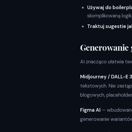
Używaj do boilerpla
skomplikowaną logik
Traktuj sugestie j
Generowanie g
AI znacząco ułatwia tw
Midjourney / DALL-E 
tekstowych. Nie zastąpi
blogowych, placeholder
Figma AI
— wbudowane 
generowanie wariantów 