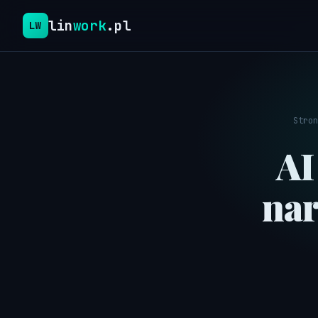
lin
work
.pl
LW
Stron
AI
nar