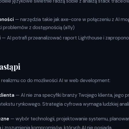
ele językowe świetnie radzą sobie z analizą stack trace'ów 
pności
— narzędzia takie jak axe-core w połączeniu z AI mo
 problemów z dostępnością (a11y)
i
— AI potrafi przeanalizować raport Lighthouse i zapropo
astąpi
 realizmu co do możliwości AI w web development:
lienta
— AI nie zna specyfiki branży Twojego klienta, jego 
ntekstu rynkowego. Strategia cyfrowa wymaga ludzkiej anali
czne
— wybór technologii, projektowanie systemu, planowan
 zrozumienia kompromisów, których AI nie posiada.