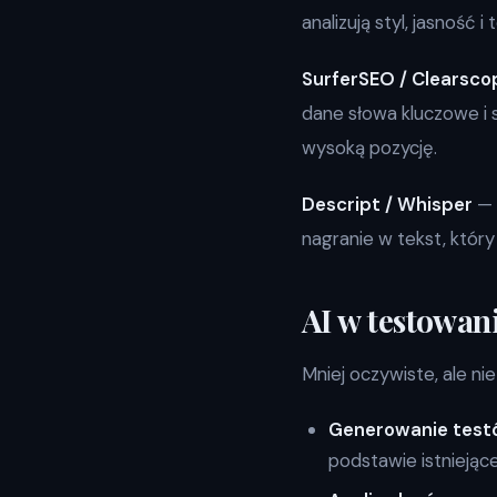
analizują styl, jasność 
SurferSEO / Clearsco
dane słowa kluczowe i s
wysoką pozycję.
Descript / Whisper
— 
nagranie w tekst, któr
AI w testowan
Mniej oczywiste, ale n
Generowanie test
podstawie istniejąc