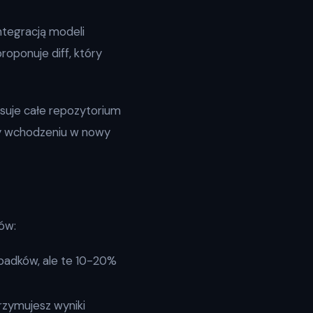
ntegracją modeli
oponuje diff, który
ksuje całe repozytorium
rzy wchodzeniu w nowy
ów:
padków, ale te 10-20%
rzymujesz wyniki