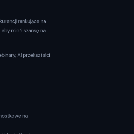
kurencji rankujące na
ł, aby mieć szansę na
binary, AI przekształci
dnostkowe na