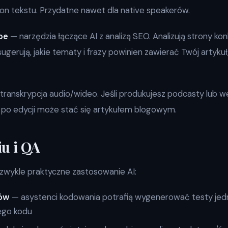
i ton tekstu. Przydatne nawet dla native speakerów.
pe
— narzędzia łączące AI z analizą SEO. Analizują strony kon
ugerują, jakie tematy i frazy powinien zawierać Twój artyku
transkrypcja audio/wideo. Jeśli produkujesz podcasty lub we
y po edycji może stać się artykułem blogowym.
iu i QA
iezwykle praktyczne zastosowanie AI:
ów
— asystenci kodowania potrafią wygenerować testy je
ego kodu