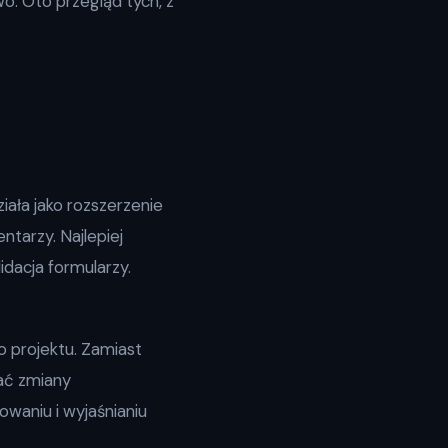
o. Oto przegląd tych, z
ała jako rozszerzenie
tarzy. Najlepiej
idacja formularzy.
o projektu. Zamiast
wać zmiany
owaniu i wyjaśnianiu