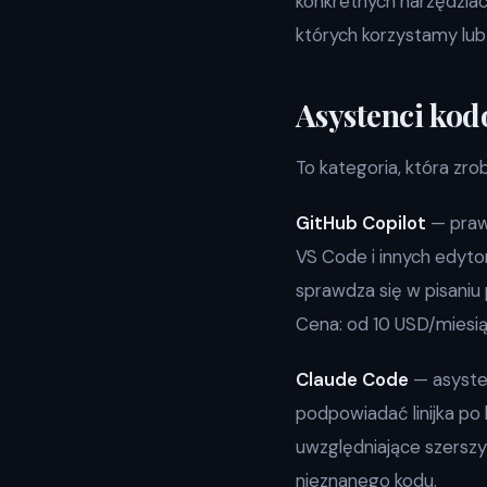
konkretnych narzędziac
których korzystamy lub
Asystenci ko
To kategoria, która zro
GitHub Copilot
— prawd
VS Code i innych edyto
sprawdza się w pisaniu
Cena: od 10 USD/miesią
Claude Code
— asysten
podpowiadać linijka po 
uwzględniające szerszy 
nieznanego kodu.