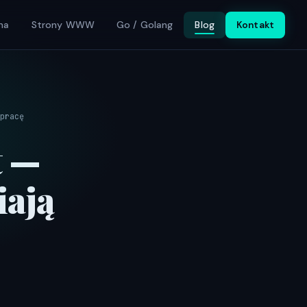
na
Strony WWW
Go / Golang
Blog
Kontakt
pracę
t —
iają