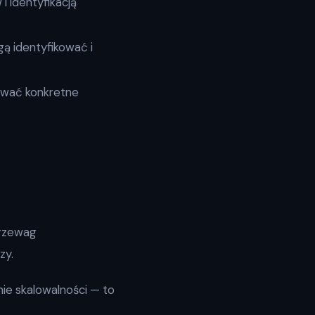
i identyfikacją
gą identyfikować i
nować konkretne
przewag
zy.
ie skalowalności — to