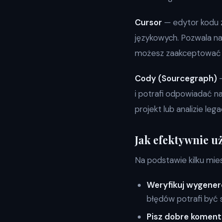
Cursor
— edytor kodu z
językowych. Pozwala na
możesz zaakceptować l
Cody (Sourcegraph)
—
i potrafi odpowiadać n
projekt lub analizie leg
Jak efektywnie 
Na podstawie kilku mie
Weryfikuj wygene
błędów potrafi być 
Pisz dobre koment