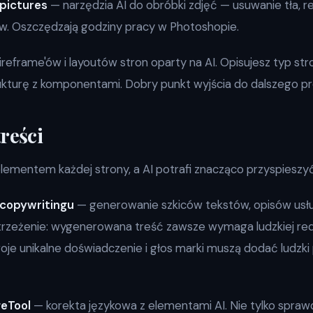
pictures
— narzędzia AI do obróbki zdjęć — usuwanie tła, 
w. Oszczędzają godziny pracy w Photoshopie.
eframe'ów i layoutów stron oparty na AI. Opisujesz typ strony
ukturę z komponentami. Dobry punkt wyjścia do dalszego pr
reści
lementem każdej strony, a AI potrafi znacząco przyspieszyć 
 copywritingu
— generowanie szkiców tekstów, opisów usłu
rzeżenie: wygenerowana treść zawsze wymaga ludzkiej reda
je unikalne doświadczenie i głos marki muszą dodać ludzki
eTool
— korekta językowa z elementami AI. Nie tylko sprawd