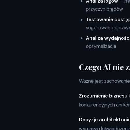
Analiza logów
— mod
przyczyn błędów
Testowanie dostę
sugerować poprawki
Analiza wydajnośc
optymalizacje
Czego AI nie z
Ważne jest zachowanie
Zrozumienie biznesu k
konkurencyjnych ani ko
Decyzje architektoni
wymaga doświadczenia i