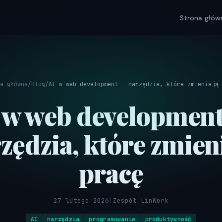
Strona głów
a główna
/
Blog
/
AI w web development — narzędzia, które zmieniają 
 w web developmen
zędzia, które zmien
pracę
27 lutego 2026
|
Zespół LinWork
AI
narzędzia
programowanie
produktywność