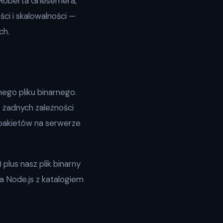
Roberta Griesemera,
ci i skalowalności —
ch.
nego pliku binarnego.
 żadnych zależności
 pakietów na serwerze
plus nasz plik binarny
a Node.js z katalogiem