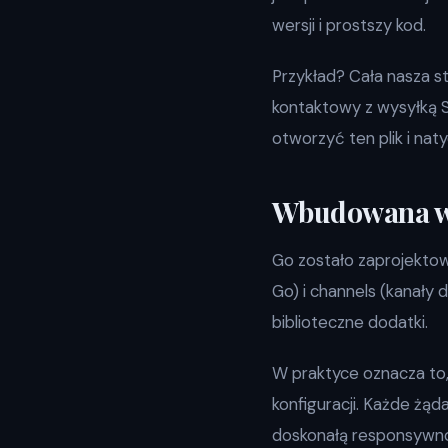
wersji i prostszy kod.
Przykład? Cała nasza s
kontaktowy z wysyłką SM
otworzyć ten plik i nat
Wbudowana w
Go zostało zaprojektow
Go) i channels (kanały
biblioteczne dodatki.
W praktyce oznacza to,
konfiguracji. Każde żą
doskonałą responsywn