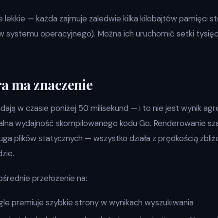
 lekkie — każda zajmuje zaledwie kilka kilobajtów pamięci 
 systemu operacyjnego). Można ich uruchomić setki tysię
ra ma znaczenie
ają w czasie poniżej 50 milisekund — i to nie jest wynik a
uralna wydajność skompilowanego kodu Go. Renderowanie s
ga plików statycznych — wszystko działa z prędkością zbliż
zie.
średnie przełożenie na:
e premiuje szybkie strony w wynikach wyszukiwania