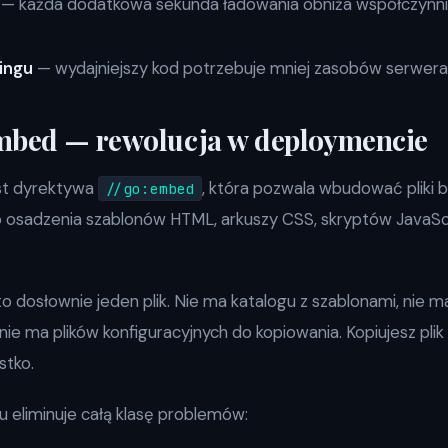
— każda dodatkowa sekunda ładowania obniża współczynnik
ingu
— wydajniejszy kod potrzebuje mniej zasobów serwera
bed — rewolucja w deploymencie
est dyrektywa
, która pozwala wbudować pliki 
//go:embed
o osadzenia szablonów HTML, arkuszy CSS, skryptów JavaScr
to dosłownie jeden plik. Nie ma katalogu z szablonami, nie m
ie ma plików konfiguracyjnych do kopiowania. Kopiujesz plik 
stko.
eliminuje całą klasę problemów: