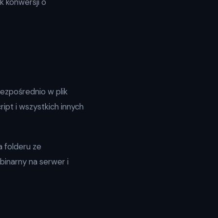
 konwersji o
bezpośrednio w plik
ipt i wszystkich innych
a folderu ze
binarny na serwer i