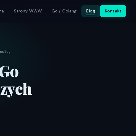
na
Strony WWW
Go / Golang
Blog
Kontakt
usług
 Go
szych