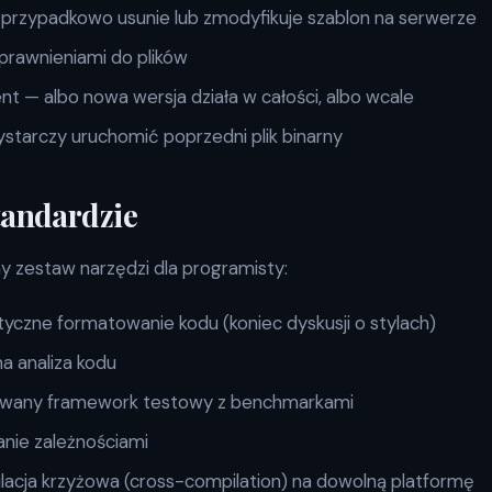
ś przypadkowo usunie lub zmodyfikuje szablon na serwerze
prawnieniami do plików
 — albo nowa wersja działa w całości, albo wcale
ystarczy uruchomić poprzedni plik binarny
tandardzie
 zestaw narzędzi dla programisty:
czne formatowanie kodu (koniec dyskusji o stylach)
a analiza kodu
any framework testowy z benchmarkami
nie zależnościami
acja krzyżowa (cross-compilation) na dowolną platformę