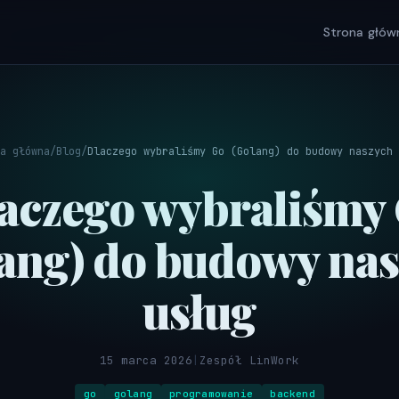
Strona głów
a główna
/
Blog
/
Dlaczego wybraliśmy Go (Golang) do budowy naszych 
aczego wybraliśmy
ang) do budowy na
usług
15 marca 2026
|
Zespół LinWork
go
golang
programowanie
backend