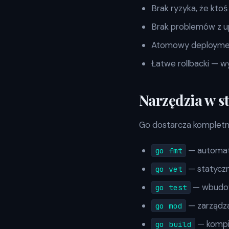
Brak ryzyka, że kto
Brak problemów z u
Atomowy deployment
Łatwe rollbacki — w
Narzędzia w s
Go dostarcza kompletny
— automaty
go fmt
— statyczn
go vet
— wbudow
go test
— zarządza
go mod
— kompil
go build