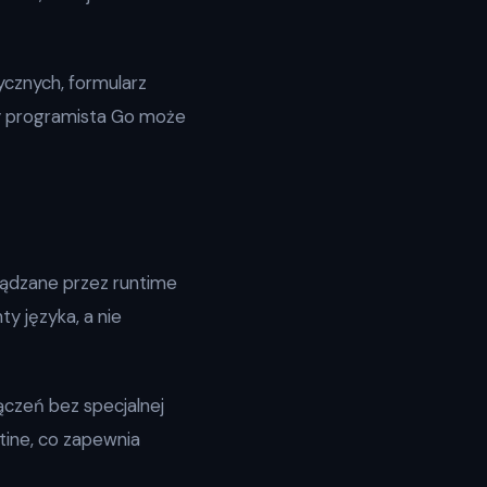
ycznych, formularz
y programista Go może
ządzane przez runtime
y języka, a nie
ączeń bez specjalnej
tine, co zapewnia