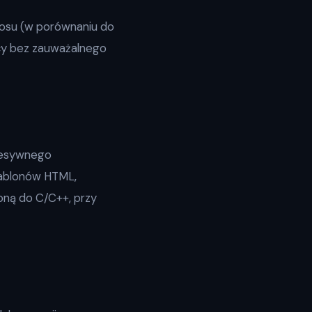
stosu (w porównaniu do
cy bez zauważalnego
gresywnego
zablonów HTML,
oną do C/C++, przy