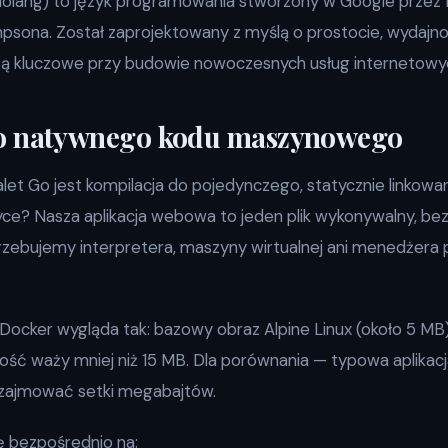
olang) to język programowania stworzony w Google przez 
mpsona. Został zaprojektowany z myślą o prostocie, wydajnoś
 są kluczowe przy budowie nowoczesnych usług internetowy
o natywnego kodu maszynowego
let Go jest kompilacja do pojedynczego, statycznie linkowa
ce? Nasza aplikacja webowa to jeden plik wykonywalny, bez
rzebujemy interpretera, maszyny wirtualnej ani menedżera
ocker wygląda tak: bazowy obraz Alpine Linux (około 5 MB) 
łość waży mniej niż 15 MB. Dla porównania — typowa aplikacj
ajmować setki megabajtów.
ię bezpośrednio na: