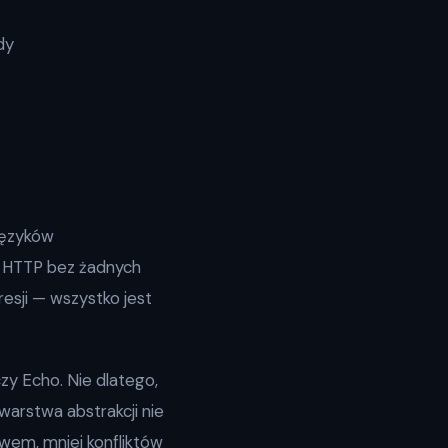
dy
języków
r HTTP bez żadnych
esji — wszystko jest
y Echo. Nie dlatego,
warstwa abstrakcji nie
wem, mniej konfliktów