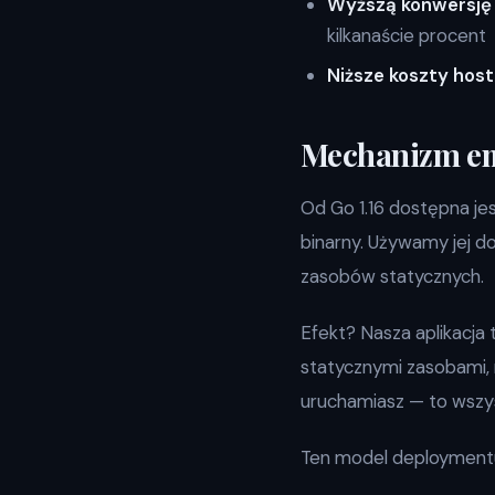
Wyższą konwersję
kilkanaście procent
Niższe koszty host
Mechanizm em
Od Go 1.16 dostępna j
binarny. Używamy jej d
zasobów statycznych.
Efekt? Nasza aplikacja 
statycznymi zasobami, n
uruchamiasz — to wszy
Ten model deploymentu 