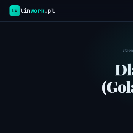
lin
work
.pl
LW
Stron
Dl
(Gol