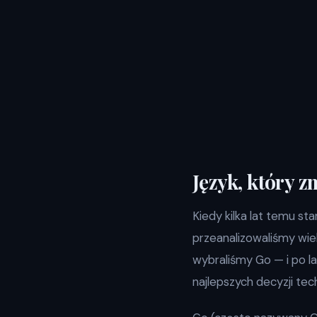
Język, który 
Kiedy kilka lat temu s
przeanalizowaliśmy wiel
wybraliśmy Go — i po l
najlepszych decyzji tec