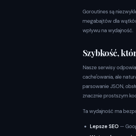
Goroutines są niezwykle
megabajtów dla wątków
wpływu na wydajność.
Szybkość, któ
Nasze serwisy odpowiad
cache'owania, ale nat
parsowanie JSON, obsłu
znacznie prostszym kod
Ta wydajność ma bezpo
Lepsze SEO
— Googl