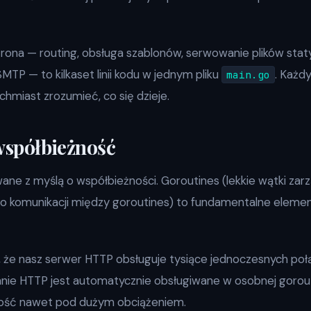
trona — routing, obsługa szablonów, serwowanie plików stat
TP — to kilkaset linii kodu w jednym pliku
. Każd
main.go
ychmiast zrozumieć, co się dzieje.
spółbieżność
ane z myślą o współbieżności. Goroutines (lekkie wątki zar
 do komunikacji między goroutines) to fundamentalne element
 że nasz serwer HTTP obsługuje tysiące jednoczesnych poł
danie HTTP jest automatycznie obsługiwane w osobnej gorou
ość nawet pod dużym obciążeniem.