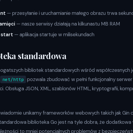
nt
— przesyłanie i uruchamianie małego obrazu trwa sekun
pamięci
— nasze serwisy działają na kilkunastu MB RAM
 start
— aplikacja startuje w milisekundach
oteka standardowa
jbogatszych bibliotek standardowych wśród współczesnych 
t
pozwala zbudować w pełni funkcjonalny serwe
net/http
i. Obsługa JSON, XML, szablonów HTML, kryptografii, kompr
świadomie unikamy frameworków webowych takich jak Gin cz
tandardowa biblioteka Go jest na tyle dobra, że dodatkowa 
zależności to mniej potencjalnych problemów z bezpieczeńst