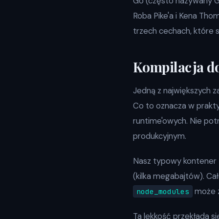
Go (często nazywany G
Roba Pike'a i Kena Tho
trzech cechach, które
Kompilacja d
Jedną z największych za
Co to oznacza w prakty
runtime'owych. Nie pot
produkcyjnym.
Nasz typowy kontener D
(kilka megabajtów). Ca
może z
node_modules
Ta lekkość przekłada s