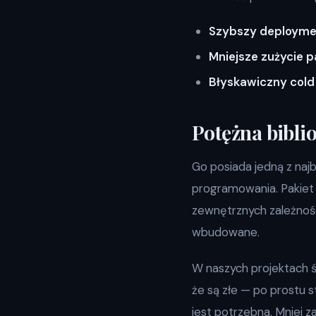
Szybszy deployme
Mniejsze zużycie 
Błyskawiczny cold
Potężna bibli
Go posiada jedną z na
programowania. Pakie
zewnętrznych zależnośc
wbudowane.
W naszych projektach 
że są złe — po prostu s
jest potrzebna. Mniej 