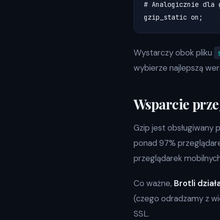
# Analogicznie dla g
Wystarczy obok pliku
wybierze najlepszą we
Wsparcie prz
Gzip jest obsługiwany 
ponad 97% przeglądarek
przeglądarek mobilnych 
Co ważne,
Brotli dzia
(czego odradzamy z wie
SSL.