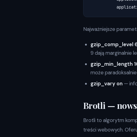
Najważniejsze paramet
gzip_comp_level 
9 dają marginalnie 
gzip_min_length 
może paradoksalnie
gzip_vary on
— inf
Brotli — nowsz
Brotli to algorytm kom
treści webowych. Ofer