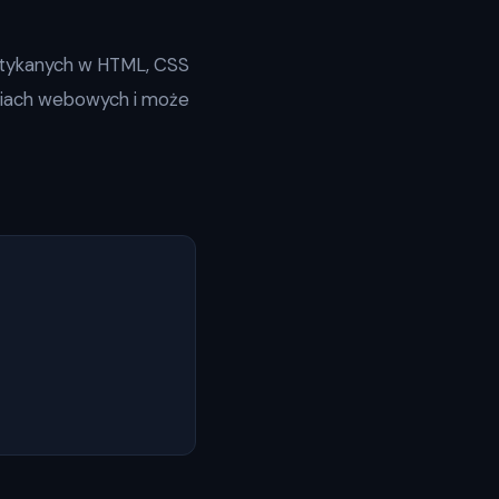
otykanych w HTML, CSS
eściach webowych i może