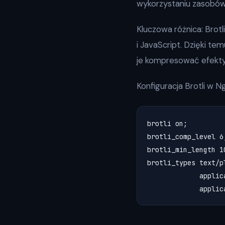
wykorzystaniu zasobów
Kluczowa różnica: Bro
i JavaScript. Dzięki te
je kompresować efekty
Konfiguracja Brotli w
brotli on;

brotli_comp_level 6;
brotli_min_length 10
brotli_types text/p
             applic