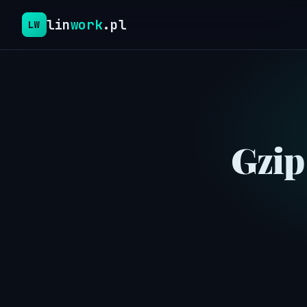
lin
work
.pl
LW
Gzip