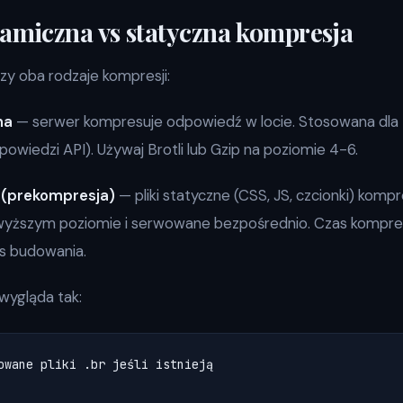
namiczna vs statyczna kompresja
zy oba rodzaje kompresji:
na
— serwer kompresuje odpowiedź w locie. Stosowana dla
owiedzi API). Używaj Brotli lub Gzip na poziomie 4-6.
 (prekompresja)
— pliki statyczne (CSS, JS, czcionki) kom
yższym poziomie i serwowane bezpośrednio. Czas kompresj
s budowania.
wygląda tak:
owane pliki .br jeśli istnieją
