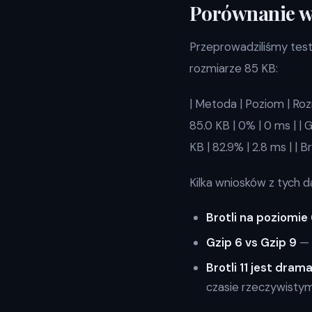
Porównanie w
Przeprowadziliśmy test
rozmiarze 85 KB:
| Metoda | Poziom | Roz
85.0 KB | 0% | 0 ms | | Gzi
KB | 82.9% | 2.8 ms | | Bro
Kilka wniosków z tych d
Brotli na poziomie
Gzip 6 vs Gzip 9
— 
Brotli 11 jest dra
czasie rzeczywistym