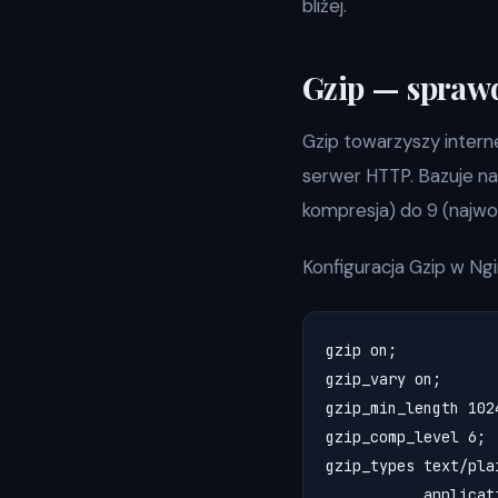
bliżej.
Gzip — spraw
Gzip towarzyszy intern
serwer HTTP. Bazuje na
kompresja) do 9 (najwol
Konfiguracja Gzip w Ngi
gzip on;

gzip_vary on;

gzip_min_length 1024
gzip_comp_level 6;

gzip_types text/pla
           applicat