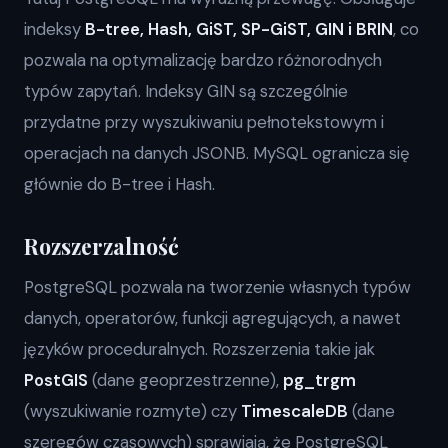
indeksy
B-tree, Hash, GiST, SP-GiST, GIN i BRIN
, co
pozwala na optymalizację bardzo różnorodnych
typów zapytań. Indeksy GIN są szczególnie
przydatne przy wyszukiwaniu pełnotekstowym i
operacjach na danych JSONB. MySQL ogranicza się
głównie do B-tree i Hash.
Rozszerzalność
PostgreSQL pozwala na tworzenie własnych typów
danych, operatorów, funkcji agregujących, a nawet
języków proceduralnych. Rozszerzenia takie jak
PostGIS
(dane geoprzestrzenne),
pg_trgm
(wyszukiwanie rozmyte) czy
TimescaleDB
(dane
szeregów czasowych) sprawiają, że PostgreSQL