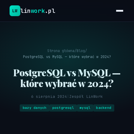
lin
work
.pl
LW
Strona główna
/
Blog
/
PostgreSQL vs MySQL — które wybrać w 2024?
PostgreSQL vs MySQL —
które wybrać w 2024?
6 sierpnia 2024
|
Zespół LinWork
bazy danych
postgresql
mysql
backend