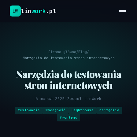
lin
work
.pl
LW
Strona główna
/
Blog
/
Narzędzia do testowania stron internetowych
Narzędzia do testowania
stron internetowych
6 marca 2025
|
Zespół LinWork
testowanie
wydajność
Lighthouse
narzędzia
frontend